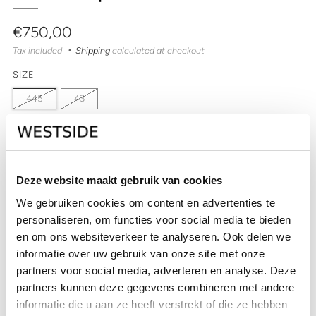
Regular
€750,00
price
Tax included
Shipping
calculated at checkout
SIZE
445
43
QUANTITY
Deze website maakt gebruik van cookies
Out of stock
We gebruiken cookies om content en advertenties te
personaliseren, om functies voor social media te bieden
SOLD OUT
en om ons websiteverkeer te analyseren. Ook delen we
CHECK IN-STORE AVAILABILITY
informatie over uw gebruik van onze site met onze
partners voor social media, adverteren en analyse. Deze
partners kunnen deze gegevens combineren met andere
informatie die u aan ze heeft verstrekt of die ze hebben