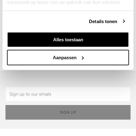
verzameld op basis van uw gebruik van hun services.
Details
Details tonen
Shipping & Returns
Alles toestaan
SKU:
9101.81.111-445
Aanpassen
Email
SIGN UP