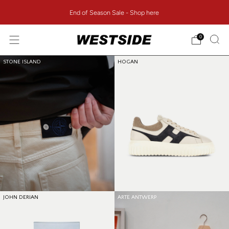
End of Season Sale - Shop here
0
STONE ISLAND
HOGAN
JOHN DERIAN
ARTE ANTWERP