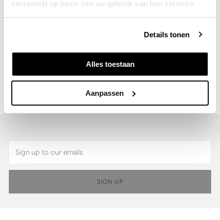
verzameld op basis van uw gebruik van hun services.
Details
Details tonen
Shipping & Returns
Alles toestaan
SKU:
9920.99.265-ONE
Aanpassen
Email
SIGN UP