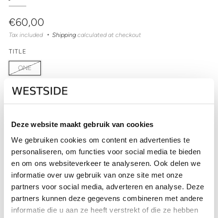
Regular
€60,00
price
Tax included
Shipping
calculated at checkout
TITLE
ONE
QUANTITY
Deze website maakt gebruik van cookies
Out of stock
We gebruiken cookies om content en advertenties te
personaliseren, om functies voor social media te bieden
SOLD OUT
en om ons websiteverkeer te analyseren. Ook delen we
CHECK IN-STORE AVAILABILITY
informatie over uw gebruik van onze site met onze
partners voor social media, adverteren en analyse. Deze
partners kunnen deze gegevens combineren met andere
informatie die u aan ze heeft verstrekt of die ze hebben