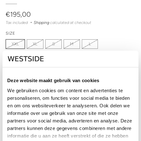
Regular
€195,00
price
Tax included
Shipping
calculated at checkout
SIZE
XXL
XL
S
M
L
QUANTITY
Deze website maakt gebruik van cookies
Out of stock
We gebruiken cookies om content en advertenties te
personaliseren, om functies voor social media te bieden
SOLD OUT
en om ons websiteverkeer te analyseren. Ook delen we
CHECK IN-STORE AVAILABILITY
informatie over uw gebruik van onze site met onze
partners voor social media, adverteren en analyse. Deze
partners kunnen deze gegevens combineren met andere
informatie die u aan ze heeft verstrekt of die ze hebben