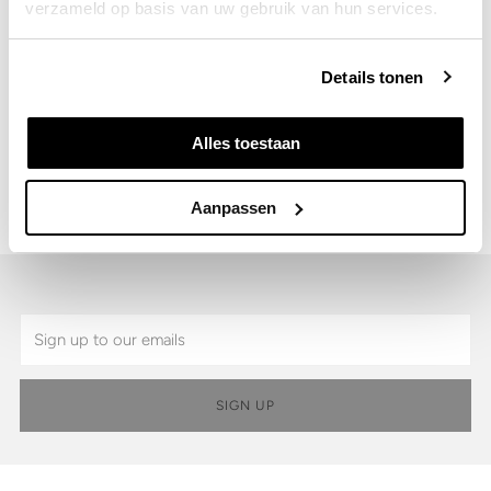
verzameld op basis van uw gebruik van hun services.
Details
Details tonen
Shipping & Returns
Alles toestaan
SKU:
6600.31.340-XXL
Aanpassen
Email
SIGN UP