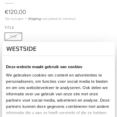
Regular
€120,00
price
Tax included
Shipping
calculated at checkout
TITLE
ONE
QUANTITY
Deze website maakt gebruik van cookies
Out of stock
We gebruiken cookies om content en advertenties te
personaliseren, om functies voor social media te bieden
SOLD OUT
en om ons websiteverkeer te analyseren. Ook delen we
CHECK IN-STORE AVAILABILITY
informatie over uw gebruik van onze site met onze
partners voor social media, adverteren en analyse. Deze
partners kunnen deze gegevens combineren met andere
informatie die u aan ze heeft verstrekt of die ze hebben