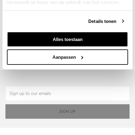
verzameld op basis van uw gebruik van hun services.
Details
Details tonen
Shipping & Returns
Alles toestaan
SKU:
9930.99.472-ONE
Aanpassen
Email
SIGN UP