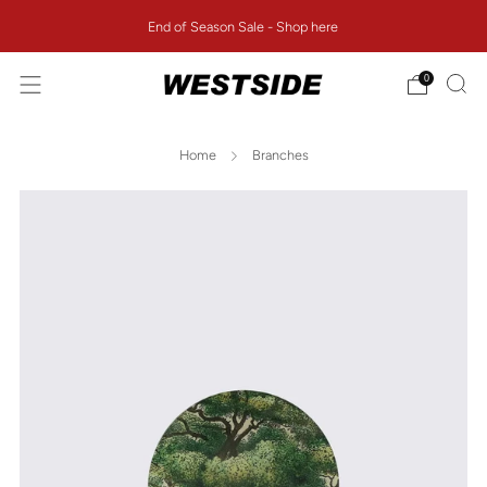
End of Season Sale - Shop here
0
Home
Branches