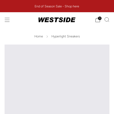
End of Season Sale - Shop here
0
Home
Hyperlight Sneakers