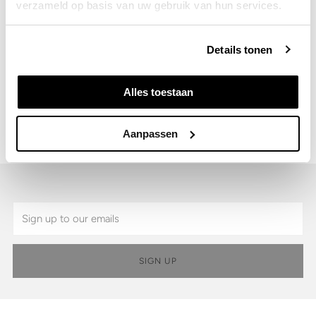
verzameld op basis van uw gebruik van hun services.
Details
Details tonen
Shipping & Returns
Alles toestaan
SKU:
9101.37.297-43
Aanpassen
Email
SIGN UP