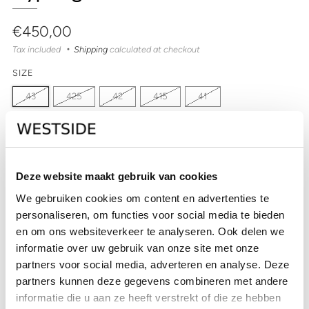
Regular
€450,00
price
Tax included
Shipping
calculated at checkout
SIZE
43
425
42
415
41
QUANTITY
Deze website maakt gebruik van cookies
Out of stock
We gebruiken cookies om content en advertenties te
personaliseren, om functies voor social media te bieden
SOLD OUT
en om ons websiteverkeer te analyseren. Ook delen we
CHECK IN-STORE AVAILABILITY
informatie over uw gebruik van onze site met onze
partners voor social media, adverteren en analyse. Deze
partners kunnen deze gegevens combineren met andere
informatie die u aan ze heeft verstrekt of die ze hebben