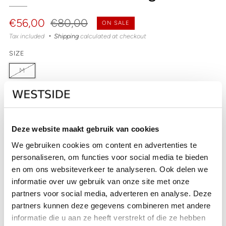
Regular
Sale
€56,00
€80,00
ON SALE
price
price
Tax included
Shipping
calculated at checkout
SIZE
M
QUANTITY
Deze website maakt gebruik van cookies
Out of stock
We gebruiken cookies om content en advertenties te
personaliseren, om functies voor social media te bieden
SOLD OUT
en om ons websiteverkeer te analyseren. Ook delen we
CHECK IN-STORE AVAILABILITY
informatie over uw gebruik van onze site met onze
partners voor social media, adverteren en analyse. Deze
partners kunnen deze gegevens combineren met andere
informatie die u aan ze heeft verstrekt of die ze hebben