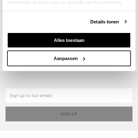
verzameld op basis van uw gebruik van hun services.
Details
Details tonen
Shipping & Returns
Alles toestaan
SKU:
6700.31.5-M
Aanpassen
Email
SIGN UP