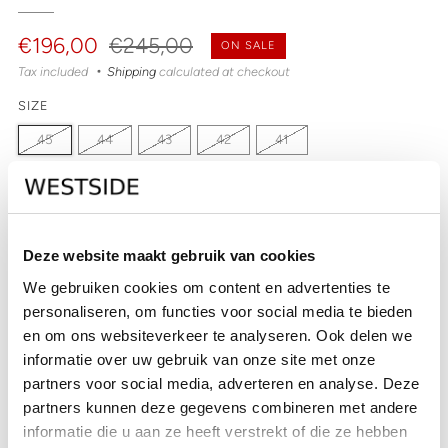
Regular
Sale
€196,00
€245,00
ON SALE
price
price
Tax included
Shipping
calculated at checkout
SIZE
45
44
43
42
41
QUANTITY
Deze website maakt gebruik van cookies
Out of stock
We gebruiken cookies om content en advertenties te
personaliseren, om functies voor social media te bieden
SOLD OUT
en om ons websiteverkeer te analyseren. Ook delen we
CHECK IN-STORE AVAILABILITY
informatie over uw gebruik van onze site met onze
partners voor social media, adverteren en analyse. Deze
partners kunnen deze gegevens combineren met andere
informatie die u aan ze heeft verstrekt of die ze hebben