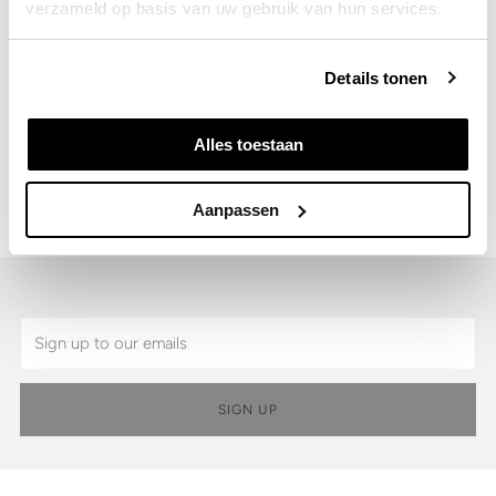
verzameld op basis van uw gebruik van hun services.
Details
Details tonen
Shipping & Returns
Alles toestaan
SKU:
9101.81.189-45
Aanpassen
Email
SIGN UP